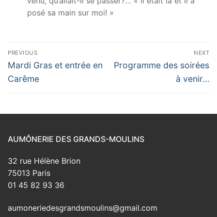
venu, qu’allait-il se passer?… « Il était là et il a
posé sa main sur moi! »
Navigation
PREVIOUS
NEXT
de
Previous
Next
Mardi Gras et entrée en
Programme des soirées
post:
post:
l’article
Carême
à venir…
AUMÔNERIE DES GRANDS-MOULINS
32 rue Hélène Brion
75013 Paris
01 45 82 93 36
aumoneriedesgrandsmoulins@gmail.com