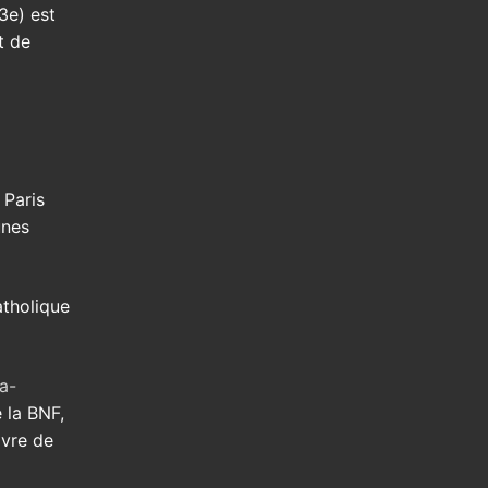
3e) est
t de
 Paris
unes
tholique
a-
 la BNF,
avre de