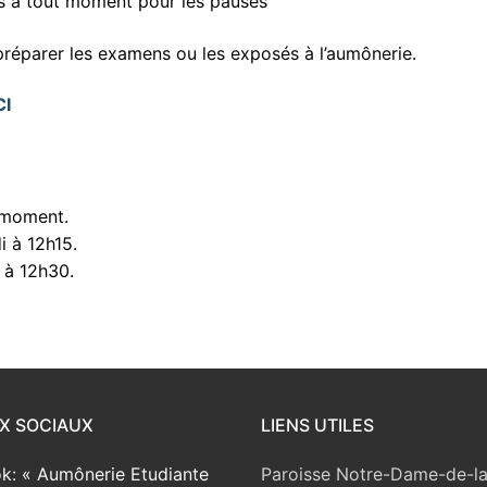
les à tout moment pour les pauses
ir préparer les examens ou les exposés à l’aumônerie.
CI
t moment.
i à 12h15.
 à 12h30.
X SOCIAUX
LIENS UTILES
k: « Aumônerie Etudiante
Paroisse Notre-Dame-de-l