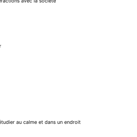
teractions avec la société
r
étudier au calme et dans un endroit