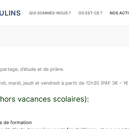
ULINS
QUI SOMMES-NOUS ?
OÙ EST-CE ?
NOS ACTI
 partage, d’étude et de prière.
di, mardi, jeudi et vendredi à partir de 12h30 (PAF 3€ – 1€ 
ors vacances scolaires):
ps de formation