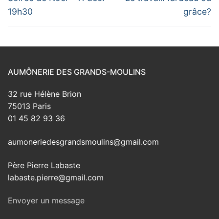
post:
post:
l’article
19h30
grâce?
AUMÔNERIE DES GRANDS-MOULINS
32 rue Hélène Brion
75013 Paris
01 45 82 93 36
aumoneriedesgrandsmoulins@gmail.com
Père Pierre Labaste
labaste.pierre@gmail.com
Envoyer un message