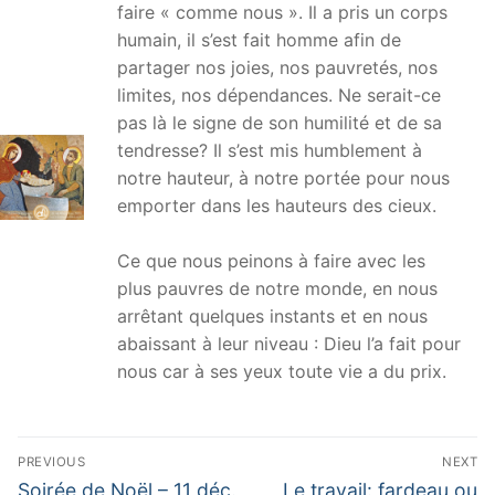
faire « comme nous ». Il a pris un corps
humain, il s’est fait homme afin de
partager nos joies, nos pauvretés, nos
limites, nos dépendances. Ne serait-ce
pas là le signe de son humilité et de sa
tendresse? Il s’est mis humblement à
notre hauteur, à notre portée pour nous
emporter dans les hauteurs des cieux.
Ce que nous peinons à faire avec les
plus pauvres de notre monde, en nous
arrêtant quelques instants et en nous
abaissant à leur niveau : Dieu l’a fait pour
nous car à ses yeux toute vie a du prix.
Navigation
PREVIOUS
NEXT
de
Previous
Next
Soirée de Noël – 11 déc.
Le travail: fardeau ou